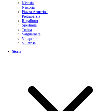
Nicosia
Nissoria
Piazza Armerina
Pietraperzia
Regalbuto
Sperlinga
Troina
Valguarnera
Villapriolo
Villarosa
Storia