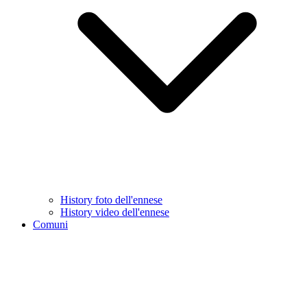
History foto dell'ennese
History video dell'ennese
Comuni