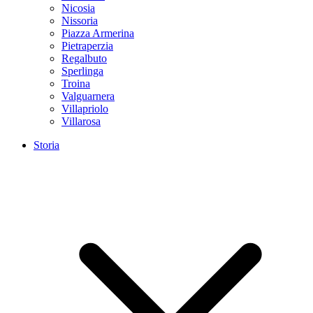
Nicosia
Nissoria
Piazza Armerina
Pietraperzia
Regalbuto
Sperlinga
Troina
Valguarnera
Villapriolo
Villarosa
Storia