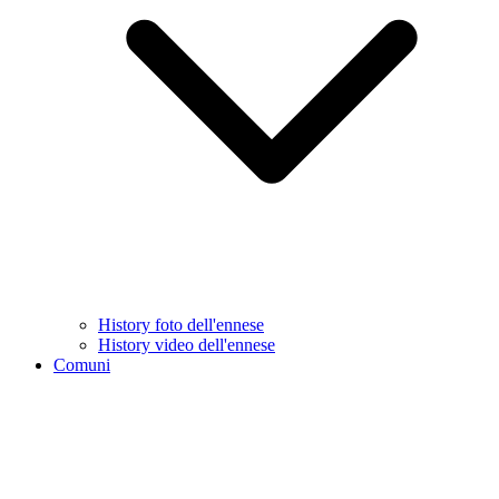
History foto dell'ennese
History video dell'ennese
Comuni