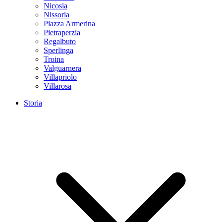
Nicosia
Nissoria
Piazza Armerina
Pietraperzia
Regalbuto
Sperlinga
Troina
Valguarnera
Villapriolo
Villarosa
Storia