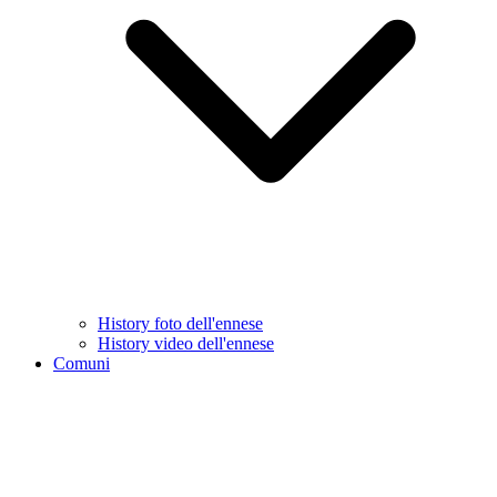
History foto dell'ennese
History video dell'ennese
Comuni