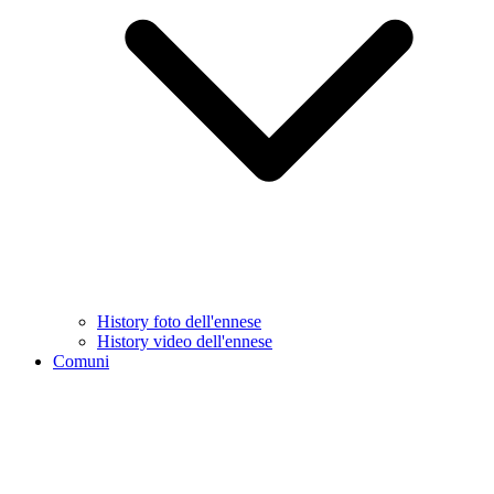
History foto dell'ennese
History video dell'ennese
Comuni