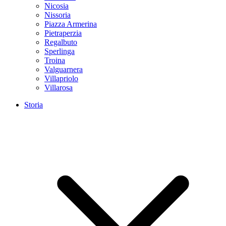
Nicosia
Nissoria
Piazza Armerina
Pietraperzia
Regalbuto
Sperlinga
Troina
Valguarnera
Villapriolo
Villarosa
Storia