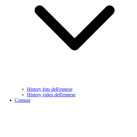
History foto dell'ennese
History video dell'ennese
Comuni