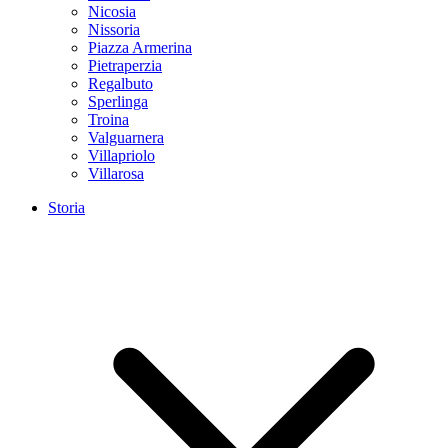
Nicosia
Nissoria
Piazza Armerina
Pietraperzia
Regalbuto
Sperlinga
Troina
Valguarnera
Villapriolo
Villarosa
Storia