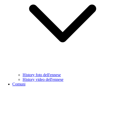
History foto dell'ennese
History video dell'ennese
Comuni