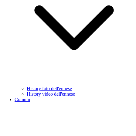
History foto dell'ennese
History video dell'ennese
Comuni