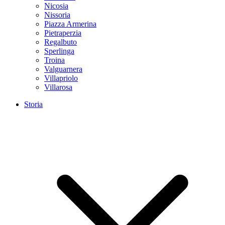
Nicosia
Nissoria
Piazza Armerina
Pietraperzia
Regalbuto
Sperlinga
Troina
Valguarnera
Villapriolo
Villarosa
Storia