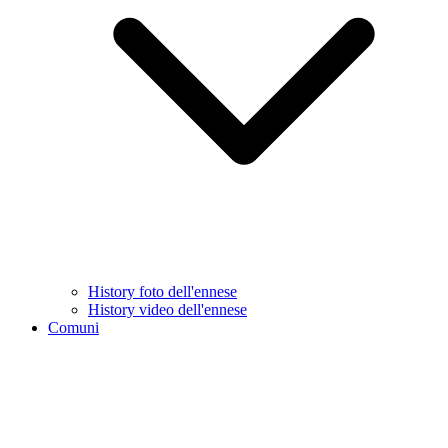
History foto dell'ennese
History video dell'ennese
Comuni