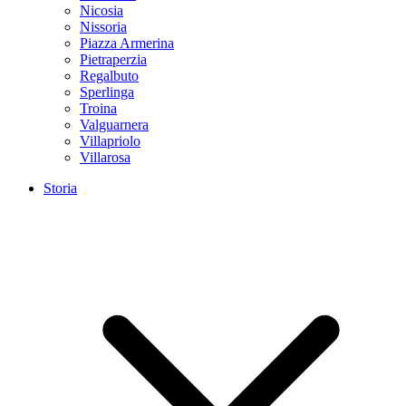
Nicosia
Nissoria
Piazza Armerina
Pietraperzia
Regalbuto
Sperlinga
Troina
Valguarnera
Villapriolo
Villarosa
Storia