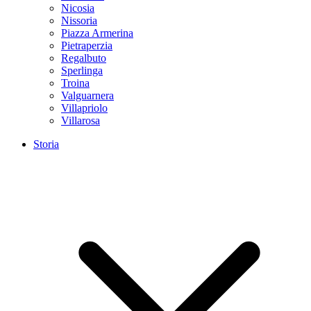
Nicosia
Nissoria
Piazza Armerina
Pietraperzia
Regalbuto
Sperlinga
Troina
Valguarnera
Villapriolo
Villarosa
Storia