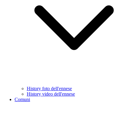
History foto dell'ennese
History video dell'ennese
Comuni