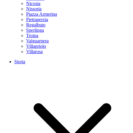
Nicosia
Nissoria
Piazza Armerina
Pietraperzia
Regalbuto
Sperlinga
Troina
Valguarnera
Villapriolo
Villarosa
Storia