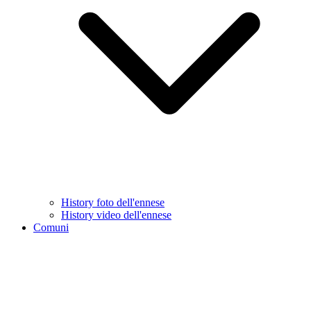
History foto dell'ennese
History video dell'ennese
Comuni