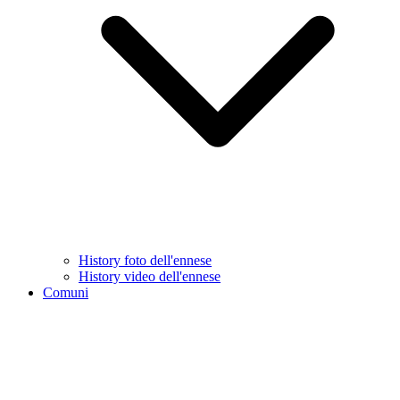
History foto dell'ennese
History video dell'ennese
Comuni