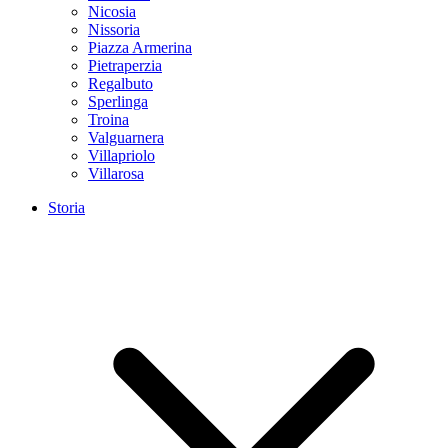
Nicosia
Nissoria
Piazza Armerina
Pietraperzia
Regalbuto
Sperlinga
Troina
Valguarnera
Villapriolo
Villarosa
Storia