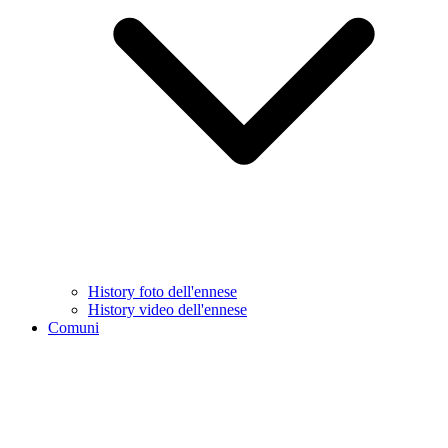
History foto dell'ennese
History video dell'ennese
Comuni