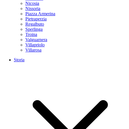
Nicosia
Nissoria
Piazza Armerina
Pietraperzia
Regalbuto
Sperlinga
Troina
Valguarnera
Villapriolo
Villarosa
Storia