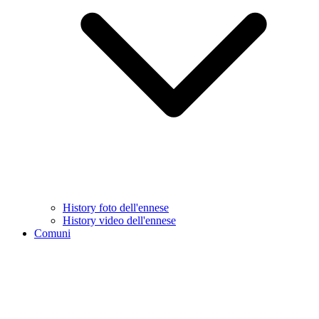
History foto dell'ennese
History video dell'ennese
Comuni