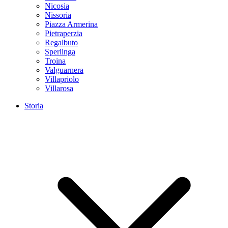
Nicosia
Nissoria
Piazza Armerina
Pietraperzia
Regalbuto
Sperlinga
Troina
Valguarnera
Villapriolo
Villarosa
Storia