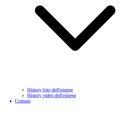
History foto dell'ennese
History video dell'ennese
Comuni