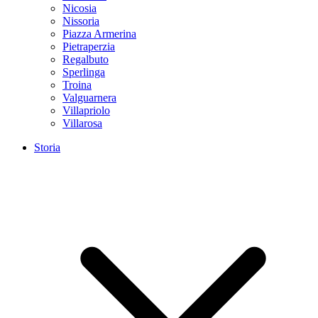
Nicosia
Nissoria
Piazza Armerina
Pietraperzia
Regalbuto
Sperlinga
Troina
Valguarnera
Villapriolo
Villarosa
Storia