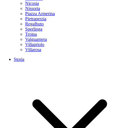
Nicosia
Nissoria
Piazza Armerina
Pietraperzia
Regalbuto
Sperlinga
Troina
Valguarnera
Villapriolo
Villarosa
Storia