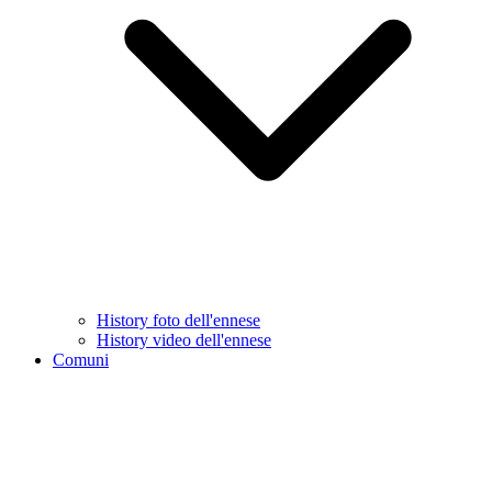
History foto dell'ennese
History video dell'ennese
Comuni