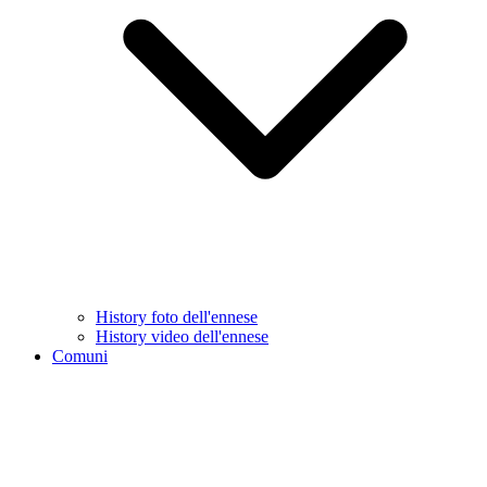
History foto dell'ennese
History video dell'ennese
Comuni