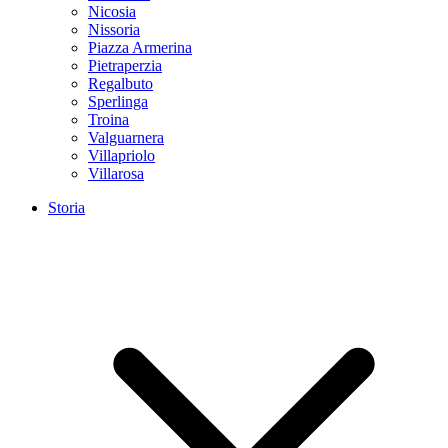
Nicosia
Nissoria
Piazza Armerina
Pietraperzia
Regalbuto
Sperlinga
Troina
Valguarnera
Villapriolo
Villarosa
Storia