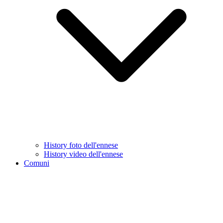
History foto dell'ennese
History video dell'ennese
Comuni