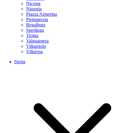
Nicosia
Nissoria
Piazza Armerina
Pietraperzia
Regalbuto
Sperlinga
Troina
Valguarnera
Villapriolo
Villarosa
Storia