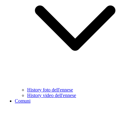
History foto dell'ennese
History video dell'ennese
Comuni