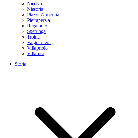
Nicosia
Nissoria
Piazza Armerina
Pietraperzia
Regalbuto
Sperlinga
Troina
Valguarnera
Villapriolo
Villarosa
Storia