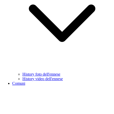
History foto dell'ennese
History video dell'ennese
Comuni