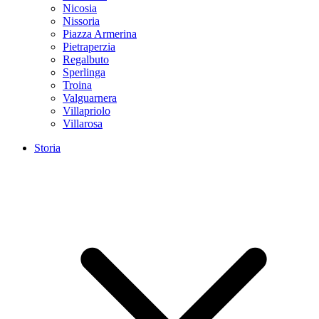
Nicosia
Nissoria
Piazza Armerina
Pietraperzia
Regalbuto
Sperlinga
Troina
Valguarnera
Villapriolo
Villarosa
Storia