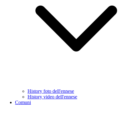
History foto dell'ennese
History video dell'ennese
Comuni