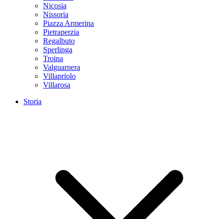
Nicosia
Nissoria
Piazza Armerina
Pietraperzia
Regalbuto
Sperlinga
Troina
Valguarnera
Villapriolo
Villarosa
Storia