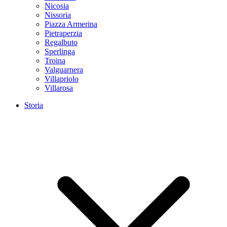
Nicosia
Nissoria
Piazza Armerina
Pietraperzia
Regalbuto
Sperlinga
Troina
Valguarnera
Villapriolo
Villarosa
Storia