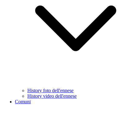
History foto dell'ennese
History video dell'ennese
Comuni