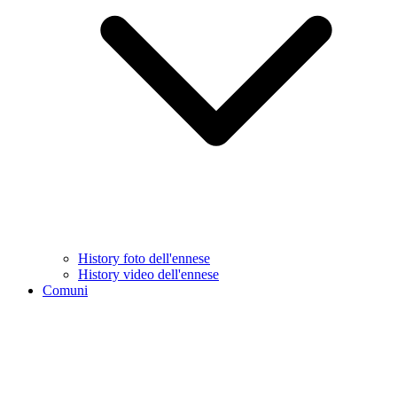
History foto dell'ennese
History video dell'ennese
Comuni