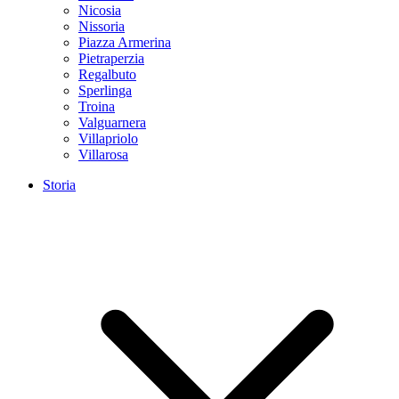
Nicosia
Nissoria
Piazza Armerina
Pietraperzia
Regalbuto
Sperlinga
Troina
Valguarnera
Villapriolo
Villarosa
Storia