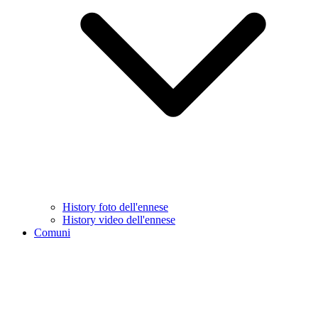
History foto dell'ennese
History video dell'ennese
Comuni