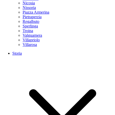
Nicosia
Nissoria
Piazza Armerina
Pietraperzia
Regalbuto
Sperlinga
Troina
Valguarnera
Villapriolo
Villarosa
Storia