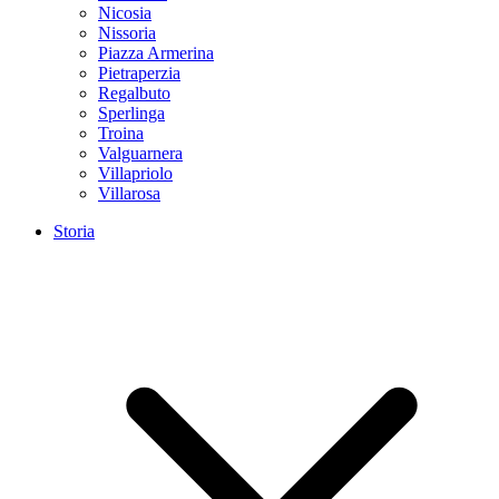
Nicosia
Nissoria
Piazza Armerina
Pietraperzia
Regalbuto
Sperlinga
Troina
Valguarnera
Villapriolo
Villarosa
Storia