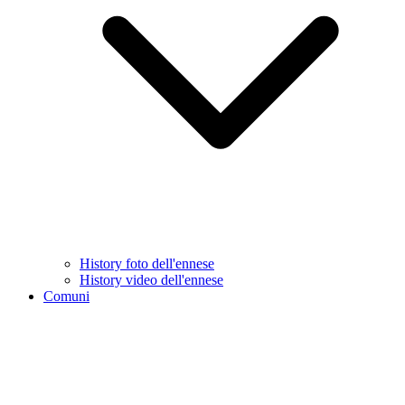
History foto dell'ennese
History video dell'ennese
Comuni