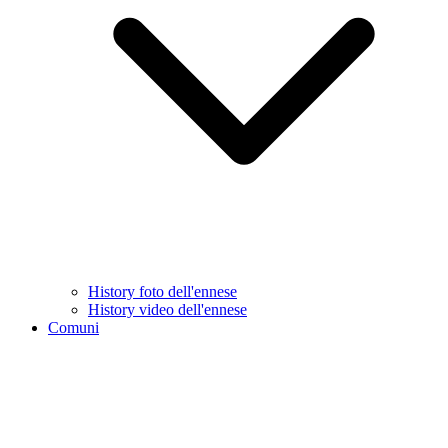
History foto dell'ennese
History video dell'ennese
Comuni