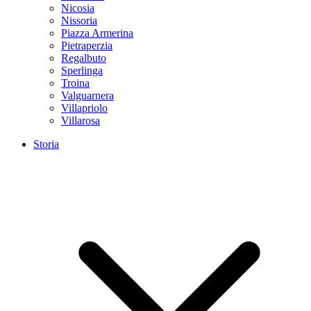
Nicosia
Nissoria
Piazza Armerina
Pietraperzia
Regalbuto
Sperlinga
Troina
Valguarnera
Villapriolo
Villarosa
Storia