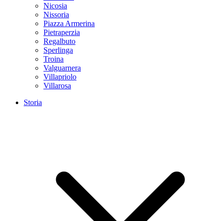
Nicosia
Nissoria
Piazza Armerina
Pietraperzia
Regalbuto
Sperlinga
Troina
Valguarnera
Villapriolo
Villarosa
Storia