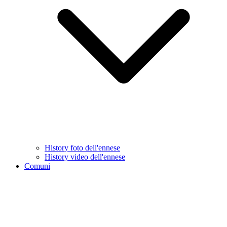
History foto dell'ennese
History video dell'ennese
Comuni