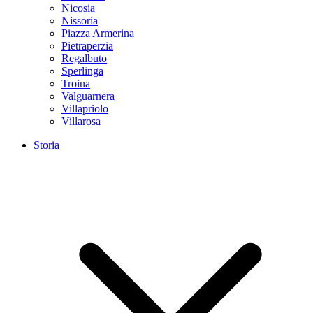
Nicosia
Nissoria
Piazza Armerina
Pietraperzia
Regalbuto
Sperlinga
Troina
Valguarnera
Villapriolo
Villarosa
Storia