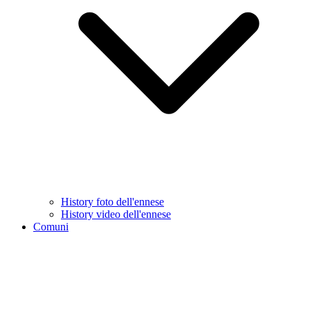
History foto dell'ennese
History video dell'ennese
Comuni