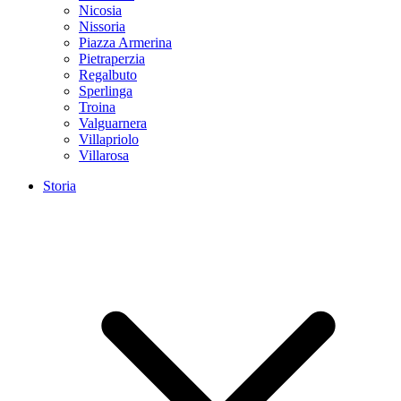
Nicosia
Nissoria
Piazza Armerina
Pietraperzia
Regalbuto
Sperlinga
Troina
Valguarnera
Villapriolo
Villarosa
Storia