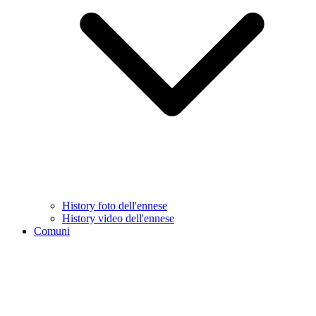
History foto dell'ennese
History video dell'ennese
Comuni