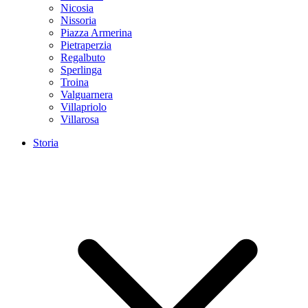
Nicosia
Nissoria
Piazza Armerina
Pietraperzia
Regalbuto
Sperlinga
Troina
Valguarnera
Villapriolo
Villarosa
Storia