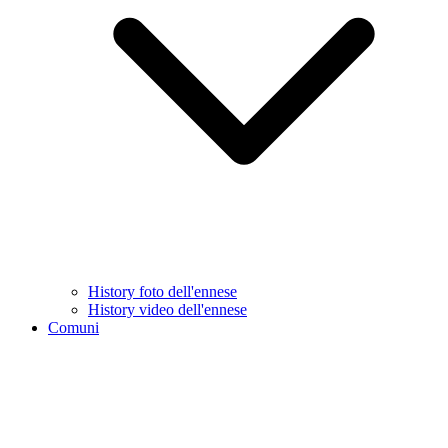
History foto dell'ennese
History video dell'ennese
Comuni