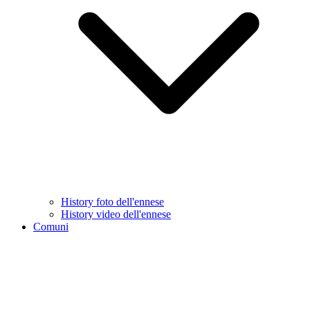
History foto dell'ennese
History video dell'ennese
Comuni