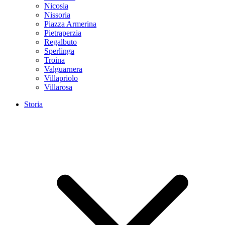
Nicosia
Nissoria
Piazza Armerina
Pietraperzia
Regalbuto
Sperlinga
Troina
Valguarnera
Villapriolo
Villarosa
Storia