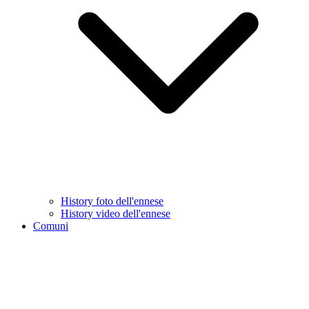
History foto dell'ennese
History video dell'ennese
Comuni