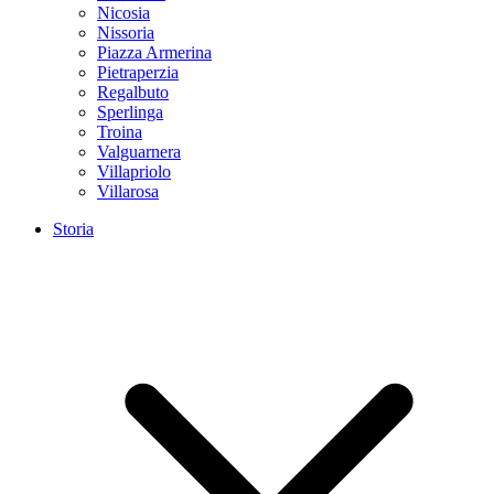
Nicosia
Nissoria
Piazza Armerina
Pietraperzia
Regalbuto
Sperlinga
Troina
Valguarnera
Villapriolo
Villarosa
Storia