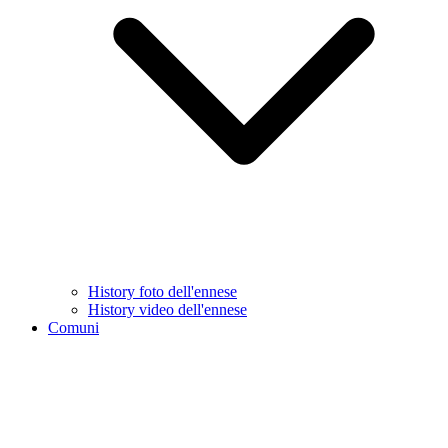
History foto dell'ennese
History video dell'ennese
Comuni