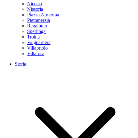
Nicosia
Nissoria
Piazza Armerina
Pietraperzia
Regalbuto
Sperlinga
Troina
Valguarnera
Villapriolo
Villarosa
Storia