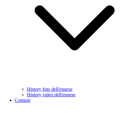
History foto dell'ennese
History video dell'ennese
Comuni