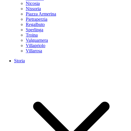
Nicosia
Nissoria
Piazza Armerina
Pietraperzia
Regalbuto
Sperlinga
Troina
Valguarnera
Villapriolo
Villarosa
Storia