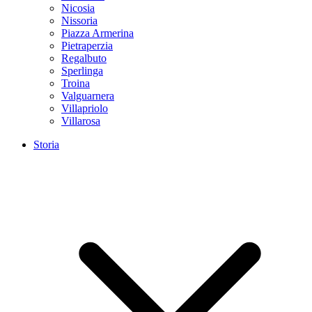
Nicosia
Nissoria
Piazza Armerina
Pietraperzia
Regalbuto
Sperlinga
Troina
Valguarnera
Villapriolo
Villarosa
Storia