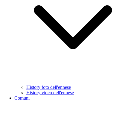
History foto dell'ennese
History video dell'ennese
Comuni