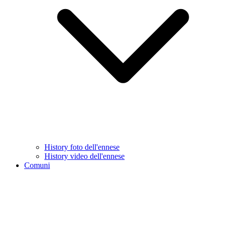
History foto dell'ennese
History video dell'ennese
Comuni