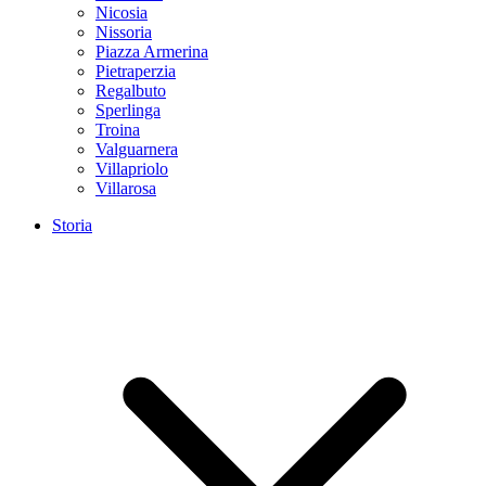
Nicosia
Nissoria
Piazza Armerina
Pietraperzia
Regalbuto
Sperlinga
Troina
Valguarnera
Villapriolo
Villarosa
Storia