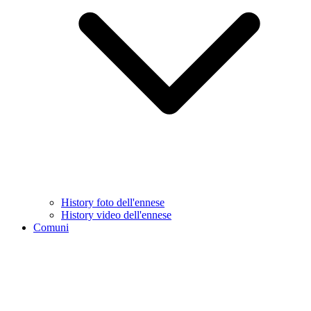
History foto dell'ennese
History video dell'ennese
Comuni