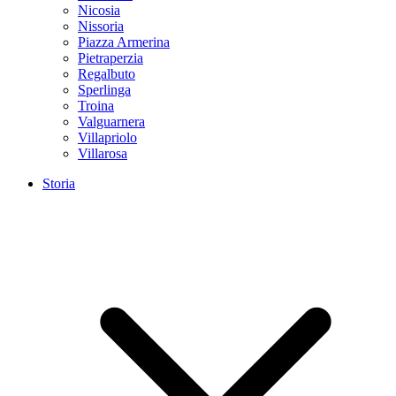
Nicosia
Nissoria
Piazza Armerina
Pietraperzia
Regalbuto
Sperlinga
Troina
Valguarnera
Villapriolo
Villarosa
Storia