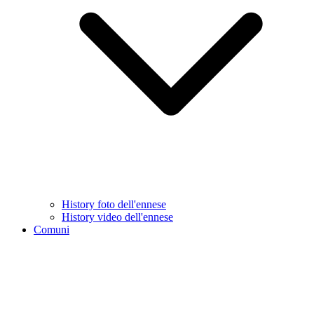
History foto dell'ennese
History video dell'ennese
Comuni