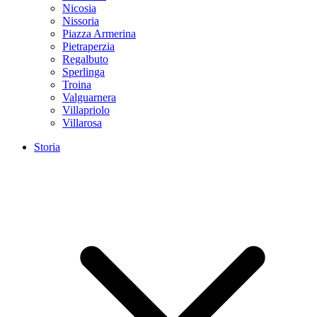
Nicosia
Nissoria
Piazza Armerina
Pietraperzia
Regalbuto
Sperlinga
Troina
Valguarnera
Villapriolo
Villarosa
Storia