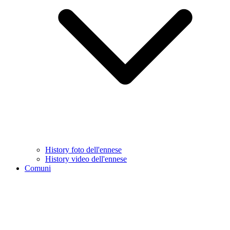
History foto dell'ennese
History video dell'ennese
Comuni