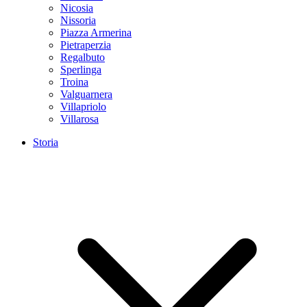
Nicosia
Nissoria
Piazza Armerina
Pietraperzia
Regalbuto
Sperlinga
Troina
Valguarnera
Villapriolo
Villarosa
Storia