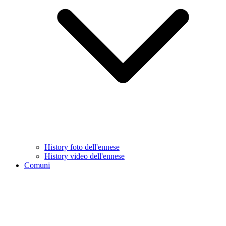
History foto dell'ennese
History video dell'ennese
Comuni