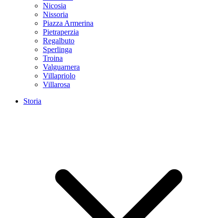
Nicosia
Nissoria
Piazza Armerina
Pietraperzia
Regalbuto
Sperlinga
Troina
Valguarnera
Villapriolo
Villarosa
Storia