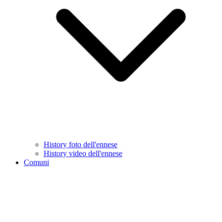
History foto dell'ennese
History video dell'ennese
Comuni