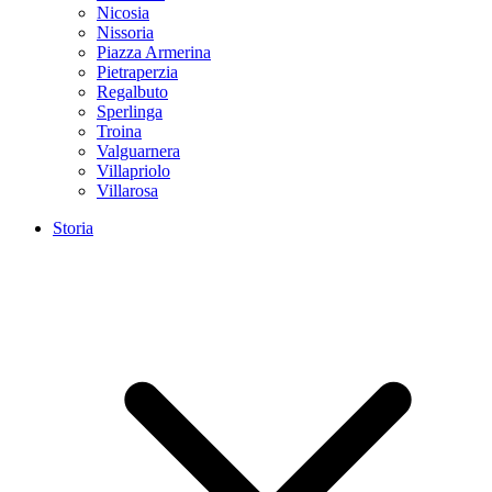
Nicosia
Nissoria
Piazza Armerina
Pietraperzia
Regalbuto
Sperlinga
Troina
Valguarnera
Villapriolo
Villarosa
Storia