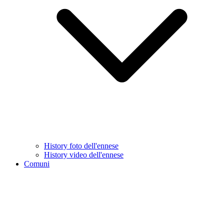
History foto dell'ennese
History video dell'ennese
Comuni