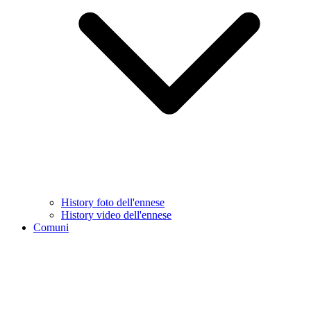
History foto dell'ennese
History video dell'ennese
Comuni