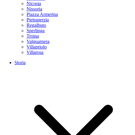
Nicosia
Nissoria
Piazza Armerina
Pietraperzia
Regalbuto
Sperlinga
Troina
Valguarnera
Villapriolo
Villarosa
Storia