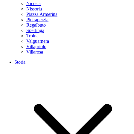
Nicosia
Nissoria
Piazza Armerina
Pietraperzia
Regalbuto
Sperlinga
Troina
Valguarnera
Villapriolo
Villarosa
Storia