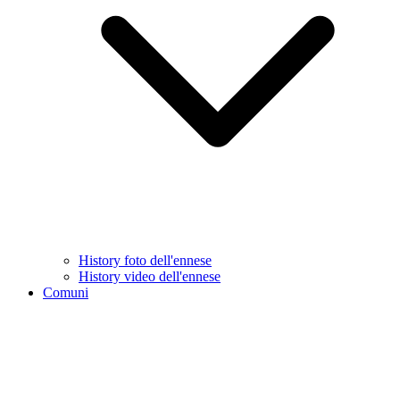
History foto dell'ennese
History video dell'ennese
Comuni