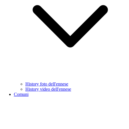
History foto dell'ennese
History video dell'ennese
Comuni