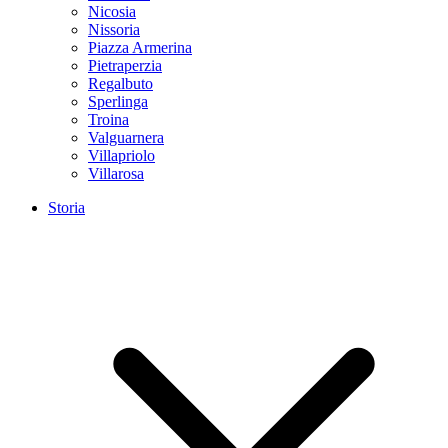
Nicosia
Nissoria
Piazza Armerina
Pietraperzia
Regalbuto
Sperlinga
Troina
Valguarnera
Villapriolo
Villarosa
Storia