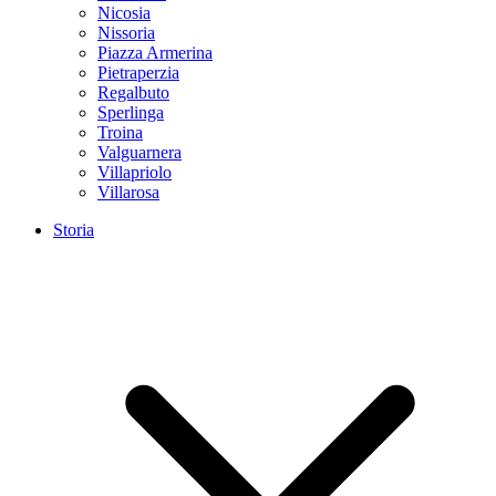
Nicosia
Nissoria
Piazza Armerina
Pietraperzia
Regalbuto
Sperlinga
Troina
Valguarnera
Villapriolo
Villarosa
Storia