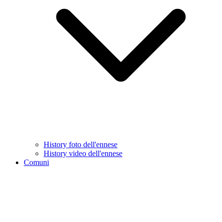
History foto dell'ennese
History video dell'ennese
Comuni