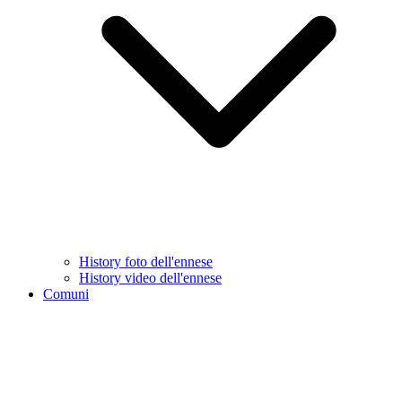
History foto dell'ennese
History video dell'ennese
Comuni