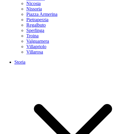
Nicosia
Nissoria
Piazza Armerina
Pietraperzia
Regalbuto
Sperlinga
Troina
Valguarnera
Villapriolo
Villarosa
Storia