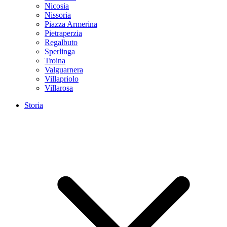
Nicosia
Nissoria
Piazza Armerina
Pietraperzia
Regalbuto
Sperlinga
Troina
Valguarnera
Villapriolo
Villarosa
Storia