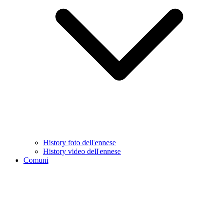
History foto dell'ennese
History video dell'ennese
Comuni