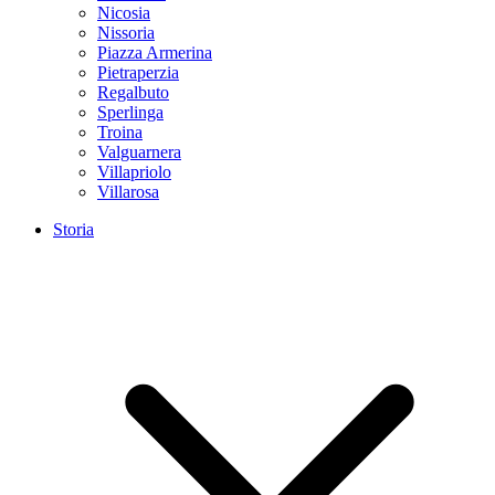
Nicosia
Nissoria
Piazza Armerina
Pietraperzia
Regalbuto
Sperlinga
Troina
Valguarnera
Villapriolo
Villarosa
Storia