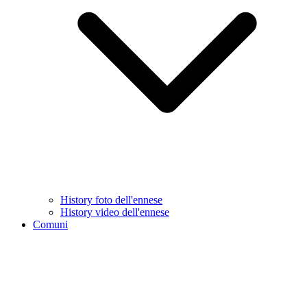
History foto dell'ennese
History video dell'ennese
Comuni