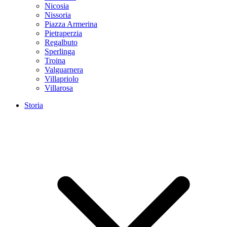
Nicosia
Nissoria
Piazza Armerina
Pietraperzia
Regalbuto
Sperlinga
Troina
Valguarnera
Villapriolo
Villarosa
Storia