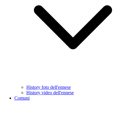
History foto dell'ennese
History video dell'ennese
Comuni