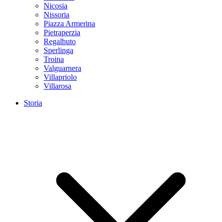
Nicosia
Nissoria
Piazza Armerina
Pietraperzia
Regalbuto
Sperlinga
Troina
Valguarnera
Villapriolo
Villarosa
Storia