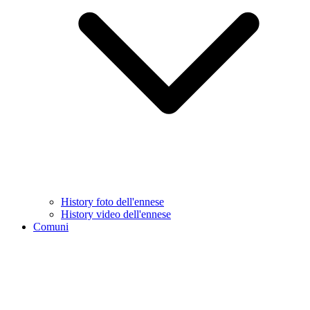
History foto dell'ennese
History video dell'ennese
Comuni